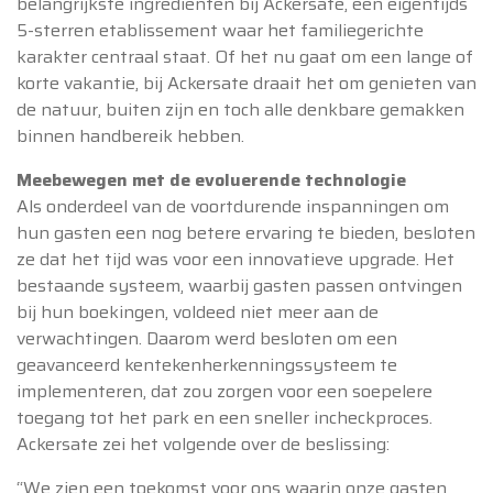
belangrijkste ingrediënten bij Ackersate, een eigentijds
5-sterren etablissement waar het familiegerichte
karakter centraal staat. Of het nu gaat om een ​​lange of
korte vakantie, bij Ackersate draait het om genieten van
de natuur, buiten zijn en toch alle denkbare gemakken
binnen handbereik hebben.
Meebewegen met de evoluerende technologie
Als onderdeel van de voortdurende inspanningen om
hun gasten een nog betere ervaring te bieden, besloten
ze dat het tijd was voor een innovatieve upgrade. Het
bestaande systeem, waarbij gasten passen ontvingen
bij hun boekingen, voldeed niet meer aan de
verwachtingen. Daarom werd besloten om een ​​
geavanceerd kentekenherkenningssysteem te
implementeren, dat zou zorgen voor een soepelere
toegang tot het park en een sneller incheckproces.
Ackersate zei het volgende over de beslissing:
“We zien een toekomst voor ons waarin onze gasten